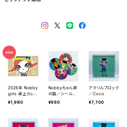
2026年 Nobby
Nobbyちゃん家
アクリルブロック
girls 卓上カレン
の猫／シール4
／Coco
ダー（１月はじま
枚セット
¥1,980
¥990
¥7,700
り）