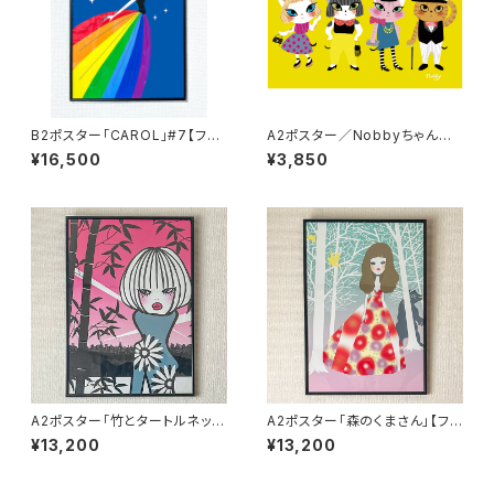
B2ポスター「CAROL」#7【フレ
A2ポスター／Nobbyちゃん家
ーム付】
の「fantastic4」
¥16,500
¥3,850
A2ポスター「竹とタートルネッ
A2ポスター「森のくまさん」【フレ
ク」【フレーム付】
ーム付】
¥13,200
¥13,200