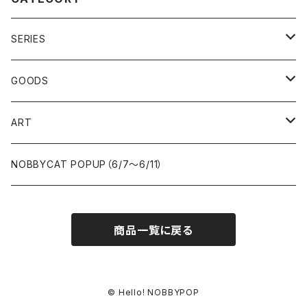
SERIES
女の子
GOODS
NOBBYCAT
iPhone&スマホケース
ART
iPhoneケース
不思議の国のアリス
ポーチ
一点もの
NOBBYCAT POPUP（6/7〜6/11）
スマホケース
ILicca
キーホルダー
限定生産（エディション）
商品一覧に戻る
その他
ミラー
キャンバスプリント
© Hello! NOBBYPOP