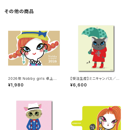
その他の商品
2026年 Nobby girls 卓上カ
【受注生産】ミニキャンバス／A
レンダー（１月はじまり）
mao
¥1,980
¥6,600