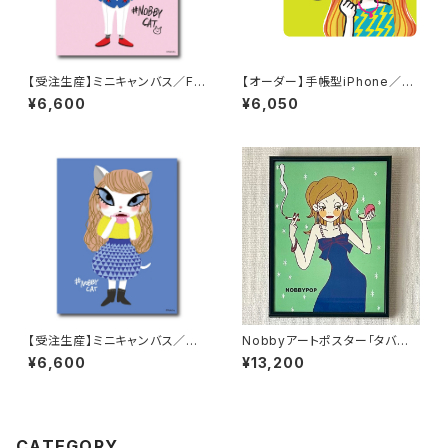
【受注生産】ミニキャンバス／Fu
【オーダー】手帳型iPhone／ス
kuta
マホケース「Kyunco-chan」
¥6,600
¥6,050
【受注生産】ミニキャンバス／Ch
Nobbyアートポスター「タバコ
a-ko
とコンパクト」【額装】
¥6,600
¥13,200
CATEGORY