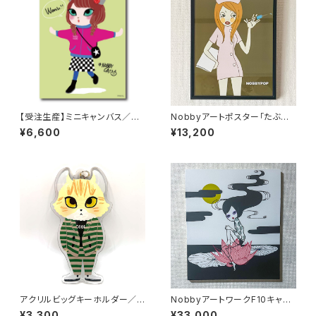
【受注生産】ミニキャンバス／W
Nobbyアートポスター「たぶん、
ooko
ナース」【額装】
¥6,600
¥13,200
アクリルビッグキーホルダー／N
NobbyアートワークF10キャン
aruto
バス「愛・デンティティ」
¥3,300
¥33,000