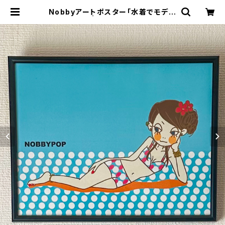
Nobbyアートポスター「水着でモデル
風」【額装】 | Hello! NOBBYPOP