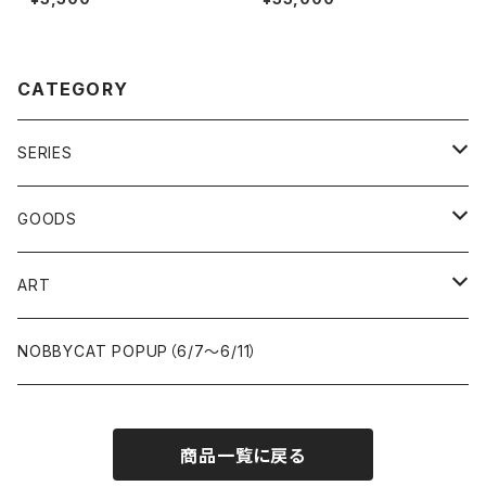
CATEGORY
SERIES
女の子
GOODS
NOBBYCAT
iPhone&スマホケース
ART
iPhoneケース
不思議の国のアリス
ポーチ
一点もの
NOBBYCAT POPUP（6/7〜6/11）
スマホケース
ILicca
キーホルダー
限定生産（エディション）
商品一覧に戻る
その他
ミラー