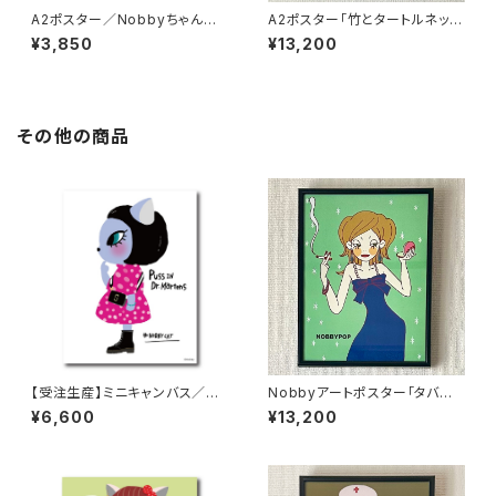
A2ポスター／Nobbyちゃん家
A2ポスター「竹とタートルネッ
の「fantastic4」
ク」【フレーム付】
¥3,850
¥13,200
その他の商品
【受注生産】ミニキャンバス／Ma
Nobbyアートポスター「タバコ
-ko
とコンパクト」【額装】
¥6,600
¥13,200