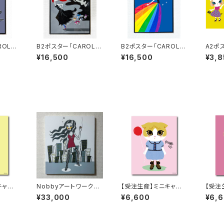
ROL」
B2ポスター「CAROL」
B2ポスター「CAROL」
A2ポ
#6【フレーム付】
#7【フレーム付】
ちゃん家
¥16,500
¥16,500
¥3,8
4」
キャン
NobbyアートワークF1
【受注生産】ミニキャン
【受注
0キャンバス「タバコとビ
バス／Maruko
バス／C
¥33,000
¥6,600
¥6,
ル」