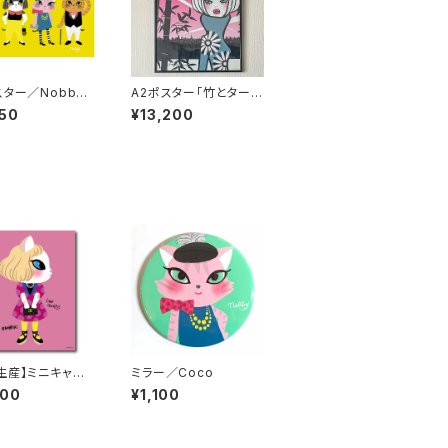
スター／Nobby
A2ポスター「竹とタート
の「fantastic
ルネック」【フレーム付】
50
¥13,200
生産】ミニキャン
ミラー／Coco
hirol-02
600
¥1,100