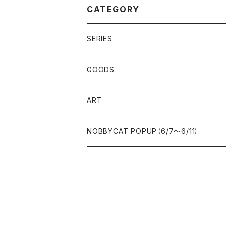
CATEGORY
SERIES
女の子
GOODS
NOBBYCAT
iPhone&スマホケース
ART
iPhoneケース
不思議の国のアリス
ポーチ
一点もの
NOBBYCAT POPUP（6/7〜6/11）
スマホケース
ILicca
キーホルダー
限定生産（エディション）
その他
ミラー
キャンバスプリント