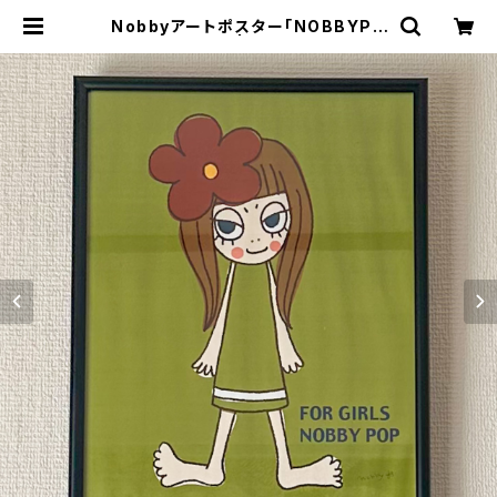
Nobbyアートポスター「NOBBYPO
P GIRL」【額装】 | Hello! NOBBYP
OP