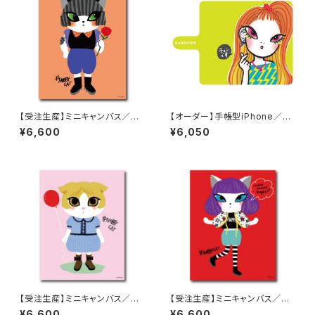
【受注生産】ミニキャンバス／Ko
【オーダー】手帳型iPhone／ス
mugi-02
マホケース「Kyunco-chan」
¥6,600
¥6,050
【受注生産】ミニキャンバス／Ma
【受注生産】ミニキャンバス／Nij
ruko
i
¥6,600
¥6,600