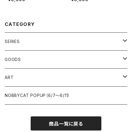
CATEGORY
SERIES
女の子
GOODS
NOBBYCAT
iPhone&スマホケース
ART
iPhoneケース
不思議の国のアリス
ポーチ
一点もの
NOBBYCAT POPUP（6/7〜6/11）
スマホケース
ILicca
キーホルダー
限定生産（エディション）
商品一覧に戻る
その他
ミラー