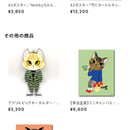
A2ポスター／Nobbyちゃん家
A2ポスター「竹とタートルネッ
の「fantastic4」
ク」【フレーム付】
¥3,850
¥13,200
その他の商品
アクリルビッグキーホルダー／N
【受注生産】ミニキャンバス／Ku
aruto
rita
¥3,300
¥6,600